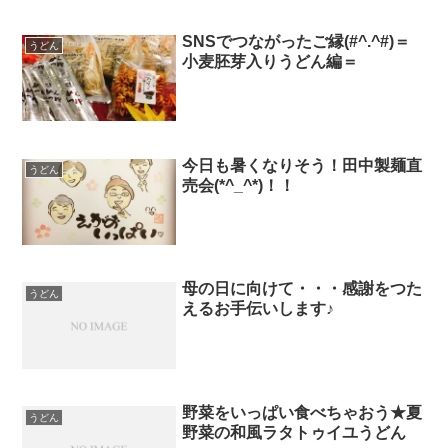
SNSでつながったご縁(#^.^#)＝
うどん
小麦胚芽入りうどん編＝
今日も暑くなりそう！田中製麺直
うどん
売会(*^_^*)！！
母の日に向けて・・・感謝をつた
うどん
えるお手伝いします♪
野菜をいっぱい食べちゃおう★夏
うどん
野菜の和風ラタトゥイユうどん