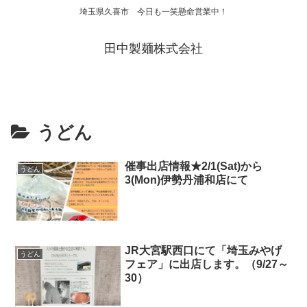
埼玉県久喜市 今日も一笑懸命営業中！
田中製麺株式会社
うどん
催事出店情報★2/1(Sat)から
うどん
3(Mon)伊勢丹浦和店にて
JR大宮駅西口にて「埼玉みやげ
うどん
フェア」に出店します。（9/27～
30）