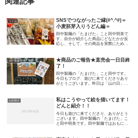
関連記事
SNSでつながったご縁(#^.^#)＝
うどん
小麦胚芽入りうどん編＝
田中製麺の「たまげた」こと田中明美で
す。自分が紹介した商品にどなたかが反
応し、そして、その商品を実際にためし
てくださって・・・。そんなうれしい連
鎖。田中製麺でも、先日そんな出来事が
あったのでブログに書いてみようと思い
★商品のご報告★直売会一日目終
田中製麺
ます。それはさかのぼるこ...
了！
田中製麺の「たまげた」こと田中です。
今日もブログ、遊びに来てくださりあり
がとうございます。昨日は「山の日」、
そしてお盆。そしてそして、田中製麺の
直売会でした。湿気がすごく、朝霧雨が
降っていたものの暑すぎることもなく、
私はこうやって絵を描いてます！
お絵描き
過ごしやすい陽気でした。...
どんと紹介！！
今日も遊びに来てくださり、ありがとう
ございます。田中製麺の「たまげた」こ
と田中明美です。田中製麺ではおもに、
お客様へのお知らせや販促物を作った
り、売り場の運営に携わっております。