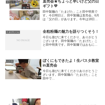
「お客様のもっと近くに！」その思いを
直売会★ちょっと早いけど父の日
イベント
むねに、ブログをはじめまし...
ギフト💛
田中製麺の「たまげた」こと田中明美で
す。今日明日と、田中製麺は直売会。6月
は「父の日」があります。今年は18日の
日曜日。直売会からはすこし間が空きま
すが、早くお祝いするにぶんにはいいか
しら、ということで、「父の日」ギフト
全粒粉麺の魅力を語りつくそう！
たまげたくん
を今回の直売会に合わ...
今日も遊びに来てくださり、ありがとう
ございます。田中製麺の「たまげた」こ
と田中明美です。田中製麺ではおもに、
お客様へのお知らせや販促物を作った
り、売り場の運営に携わっております。
「お客様のもっと近くに！」その思いを
むねに、ブログをはじめまし...
ぼくにもできたよ！生パスタ教室
パスタ
in直売会
今日も遊びに来てくださりありがとうご
ざいます。田中製麺の「たまげた」こと
田中で
す。・・・・・・・・・・・・・・「ぼ
く、パスタ教室行きたい！」5歳の男の子
（＝Ｓくん）がママに直談判。「これを
機に料理に興味を持ってくれれば」とマ
マが申し込んでく...